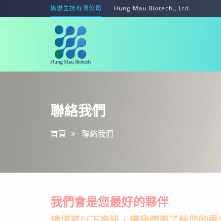
紘懋生技有限公司
Hung Mau Biotech., Ltd.
紘
聯
懋
絡
生
我
技
聯絡我們
們
有
限
首頁
聯絡我們
公
司
我們會是您最好的夥伴
請填寫以下資訊，讓我們更了解您的需