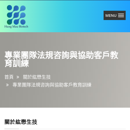
MENU
紘
專
懋
業
生
團
技
專業團隊法規咨詢與協助客戶教
隊
有
育訓練
法
限
規
公
咨
司
首頁
關於紘懋生技
詢
專業團隊法規咨詢與協助客戶教育訓練
與
協
助
客
戶
關於紘懋生技
教