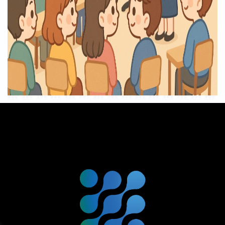
footer
關
於
紘
懋
生
技