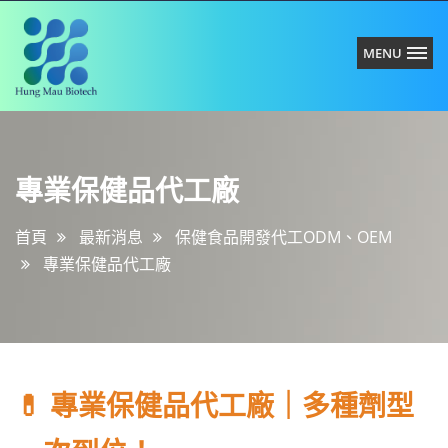
MENU
紘
專
懋
業
生
保
技
專業保健品代工廠
健
有
品
限
代
首頁
最新消息
保健食品開發代工ODM、OEM
公
工
司
專業保健品代工廠
廠
💊 專業保健品代工廠｜多種劑型