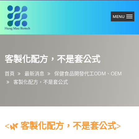
MENU
紘
客
懋
製
生
化
技
客製化配方，不是套公式
配
有
方，
限
不
首頁
最新消息
保健食品開發代工ODM、OEM
公
是
司
客製化配方，不是套公式
套
公
式
<🌿 客製化配方，不是套公式>