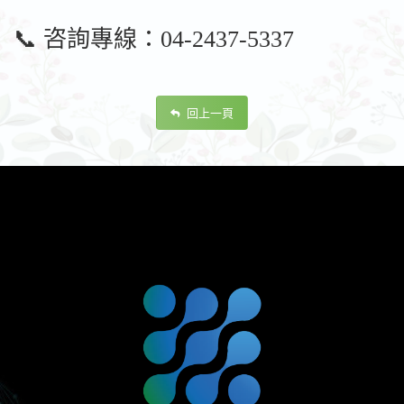
📞 咨詢專線：04-2437-5337
回上一頁
footer
關
於
紘
懋
生
技