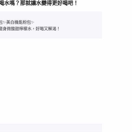
不愛喝水嗎？那就讓水變得更好喝吧！
包✨美白機能粉包✨
變身微酸甜檸檬水，好喝又解渴！