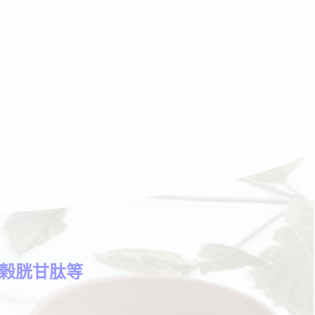
、榖胱甘肽等