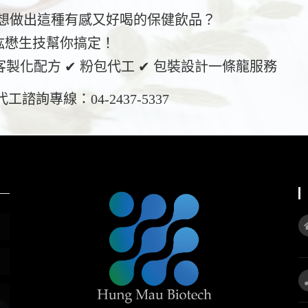
 想做出這種有感又好喝的保健飲品？
紘懋生技幫你搞定！
 客製化配方 ✔ 粉包代工 ✔ 包裝設計一條龍服務
 代工諮詢專線：04-2437-5337
關
於
紘
懋
生
技