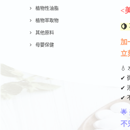
植物性油脂
<
植物萃取物

其他原料
加
母嬰保健
立

✔
✔
✔

不