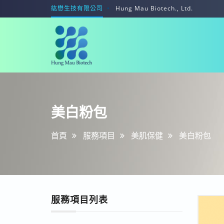
紘懋生技有限公司
Hung Mau Biotech., Ltd.
紘
美
懋
白
生
粉
技
美白粉包
包
有
限
首頁
服務項目
美肌保健
美白粉包
公
司
服務項目列表