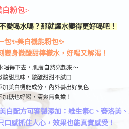
美白粉包>
 不愛喝水嗎？那就讓水變得更好喝吧！
一包✨美白機能粉包✨
刻變身微酸甜檸檬水，好喝又解渴！
 水喝得下去，肌膚自然亮起來～
 微酸甜風味，酸酸甜甜不膩口
 添加美白機能成分，內外養出好氣色
 不加糖也好喝，清爽無負擔！
 美白配方可客製添加：維生素C、賽洛美
只口感抓住人心，效果也能真實感受！