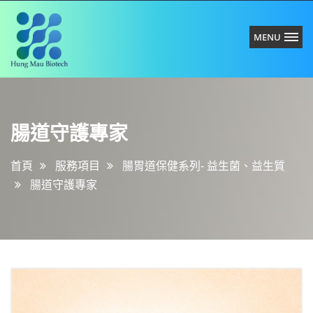
MENU
紘
腸
懋
道
生
守
技
腸道守護專家
護
有
專
限
家
首頁
服務項目
腸胃道保健系列- 益生菌、益生質
公
司
腸道守護專家